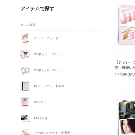
アイテムで探す
全ての商品
チラシ・フライヤー
3つ折りリーフレット
【チラシ・
可・可愛いサ
2つ折りパンフレット
9,000円(税込
POP・メニュー料金表
ポスター
DMはがき
クーポンチケット・割引券