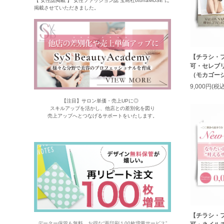
【 女性誌掲載 】 女性ファッション誌 宝島社otonaMUSE に
掲載させていただきました。
【チラシ・
可・セレブ
（モカゴー
9,000円(税込
【注目】サロン単価・売上UPに◎
スキルアップを活かし、他店との差別化を図り
売上アップへとつなげるサポートをいたします。
【チラシ・
データー保管も無料。お得な“再印刷１00枚増量サービス”