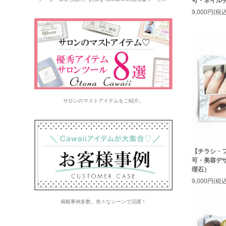
可・ネイルチ
9,000円(税込
サロンのマストアイテムをご紹介。
【チラシ・
可・美容デ
理石）
9,000円(税込
掲載事例多数。色々なシーンで活躍！