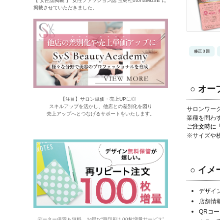
【 女性誌掲載 】 女性ファッション誌 宝島社otonaMUSE に
掲載させていただきました。
修正３回
○ オ
【注目】サロン単価・売上UPに◎
スキルアップを活かし、他店との差別化を図り
サロンワー
売上アップへとつなげるサポートをいたします。
業種を問わ
ご注文時に
※サイズや
○ イ
デザイ
店舗情
QRコ
データー保管も無料。お得な“再印刷１00枚増量サービス”