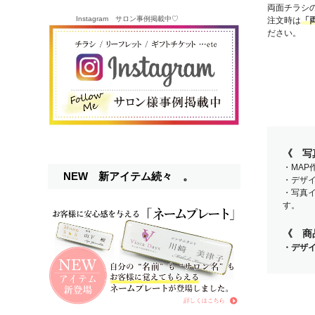
両面チラシ
Instagram サロン事例掲載中♡
注文時は
「
ださい。
《 写
・MA
NEW 新アイテム続々 。
・デザ
・写真
す。
《 商
・デザ