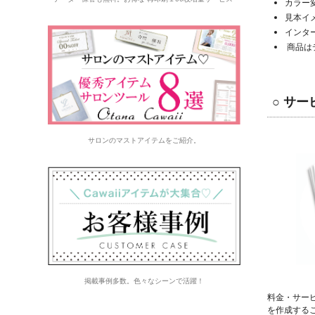
カラー
見本イ
インタ
商品は
○
サー
サロンのマストアイテムをご紹介。
掲載事例多数。色々なシーンで活躍！
料金・サー
を作成する