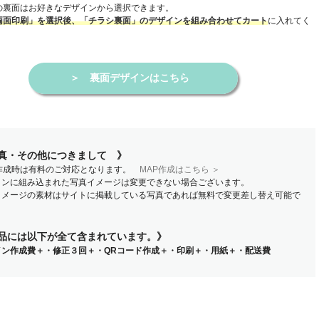
の裏面はお好きなデザインから選択できます。
に入れてく
両面印刷」を選択後、「チラシ裏面」のデザインを組み合わせてカート
＞
裏面デザインはこちら
真・その他につきまして 》
P作成時は有料のご対応となります。
MAP作成はこちら ＞
インに組み込まれた写真イメージは変更できない場合ございます。
イメージの素材はサイトに掲載している写真であれば無料で変更差し替え可能で
品には以下が全て含まれています。》
イン作成費＋・修正３回＋・QRコード作成＋・印刷＋・用紙＋・配送費