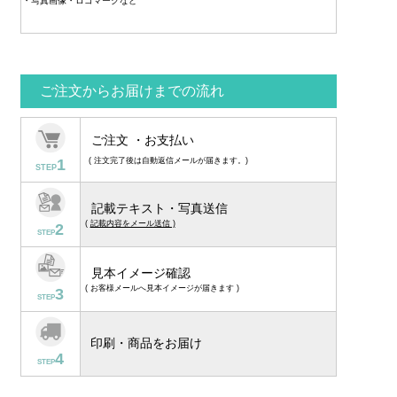
・写真画像・ロゴマークなど
ご注文からお届けまでの流れ
ご注文 ・お支払い
1
( 注文完了後は自動返信メールが届きます。)
STEP
記載テキスト・写真送信
(
記載内容をメール送信 )
2
STEP
見本イメージ確認
( お客様メールへ見本イメージが届きます )
3
STEP
印刷・商品をお届け
4
STEP