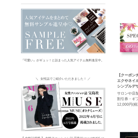
『可愛い』がギュッ！と詰まった人気アイテム無料進呈中。
【クーポン
＼ 女性誌でご紹介いただきました！ ／
エクやネイ
シンプルデザ
サロンや店
割引券・ギ
12,000円(税