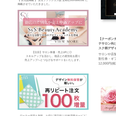
【 女性誌掲載 】 女性ファッション誌 宝島社otonaMUSE に
掲載させていただきました。
【クーポン
テサロン向
スク柄デザイ
【注目】サロン単価・売上UPに◎
サロンや店
スキルアップを活かし、他店との差別化を図り
割引券・ギ
売上アップへとつなげるサポートをいたします。
12,000円(税
データー保管も無料。お得な“再印刷１00枚増量サービス”