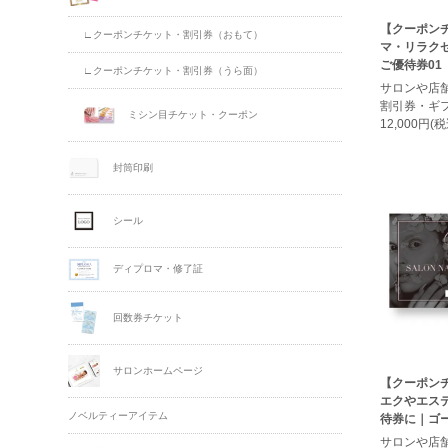
【クーポン
∟クーポンチケット・割引券（おもて）
マ・リラク
ご優待券01
∟クーポンチケット・割引券（うら面）
サロンや店
割引券・ギ
ミシン目チケット・クーポン
12,000円(税
封筒印刷
シール
ディプロマ・修了証
回数券チケット
サロンホームページ
【クーポン
エクやエステ
ノベルティーアイテム
待券に｜ゴー
サロンや店