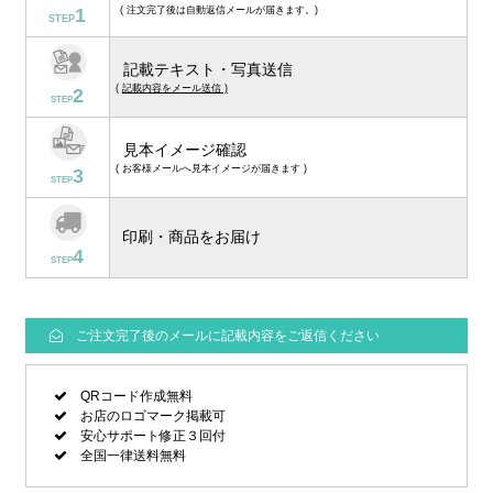
1
( 注文完了後は自動返信メールが届きます。)
STEP
記載テキスト・写真送信
(
記載内容をメール送信 )
2
STEP
見本イメージ確認
( お客様メールへ見本イメージが届きます )
3
STEP
印刷・商品をお届け
4
STEP
ご注文完了後のメールに記載内容をご返信ください
QRコード作成無料
お店のロゴマーク掲載可
安心サポート修正３回付
全国一律送料無料