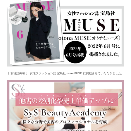
【 女性誌掲載 】 女性ファッション誌 宝島社otonaMUSE に掲載させていただきました。