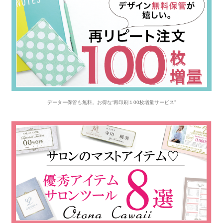
データー保管も無料。お得な“再印刷１00枚増量サービス”