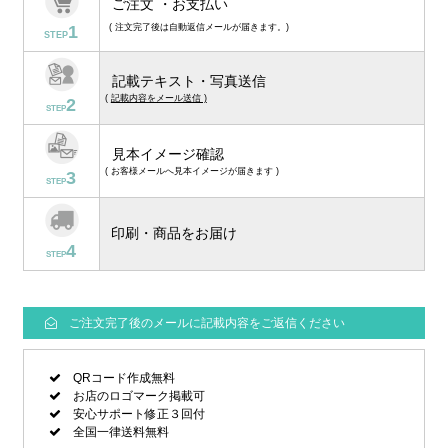
ご注文 ・お支払い
1
( 注文完了後は自動返信メールが届きます。)
STEP
記載テキスト・写真送信
(
記載内容をメール送信 )
2
STEP
見本イメージ確認
( お客様メールへ見本イメージが届きます )
3
STEP
印刷・商品をお届け
4
STEP
ご注文完了後のメールに記載内容をご返信ください
QRコード作成無料
お店のロゴマーク掲載可
安心サポート修正３回付
全国一律送料無料