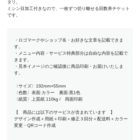
タリ。
ミシン目加工付きなので、一枚ずつ切り離せる回数券チケット
です。
・ロゴマークやショップ名・お好きな文章を記載できま
す。
・メニュー内容・サービス特典部分は自由な内容を記載で
きます。
・見本イメージのご確認後に商品印刷・お届けいたしま
す。
〈サイズ〉192mm×55mm
〈色数〉表面:カラー 裏面:黒1色
〈紙質〉上質紙 110kg / 両面印刷
【 商品には以下のサービスが含まれています 】
デザイン作成＋用紙＋印刷＋修正３回分＋配送料＋カラー
変更・QRコード作成