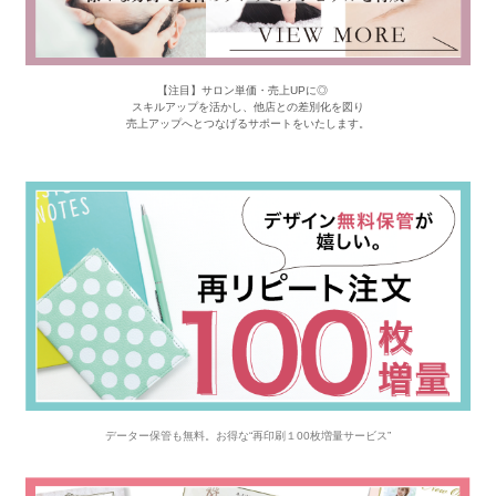
【注目】サロン単価・売上UPに◎
スキルアップを活かし、他店との差別化を図り
売上アップへとつなげるサポートをいたします。
データー保管も無料。お得な“再印刷１00枚増量サービス”