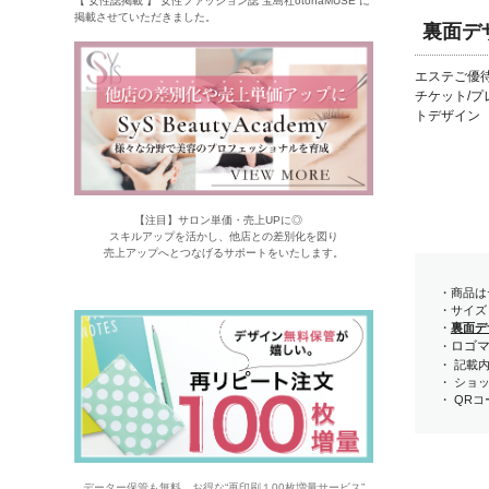
【 女性誌掲載 】 女性ファッション誌 宝島社otonaMUSE に
掲載させていただきました。
裏面デ
エステご優待
チケット/
トデザイン
【注目】サロン単価・売上UPに◎
スキルアップを活かし、他店との差別化を図り
売上アップへとつなげるサポートをいたします。
・商品は
・サイズ
・
裏面デ
ロゴ
・
・ 記載
・ ショ
・ QR
データー保管も無料。お得な“再印刷１00枚増量サービス”