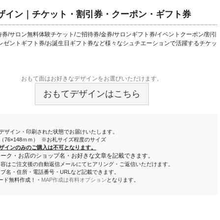
ザイン｜チケット・割引券・クーポン・ギフト券
券/サロン無料体験チケット/ご招待券/金券/サロンギフト券/イベントクーポン/割引
プレゼントギフト券/お誕生日ギフト券など様々なシュチエーションで活躍するチケッ
おもて面はお好きなデザインをお選びいただけます。
おもてデザインはこちら
デザイン・印刷された状態でお届けいたします。
（76×148ｍｍ） ※お札サイズ程度のサイズ
ザインのみのご購入は不可となります。
マーク・お店のショップ名・お好きな文章を記載できます。
内容はご注文後の自動返信メールにてヒアリング・ご返信いただけます。
ップ名・住所・電話番号・URLなど記載できます。
コード無料作成！・
MAP作成は有料オプション
となります。