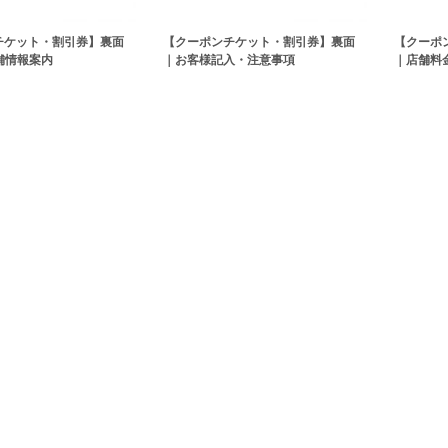
チケット・割引券】裏面
【クーポンチケット・割引券】裏面
【クーポ
舗情報案内
｜お客様記入・注意事項
｜店舗料