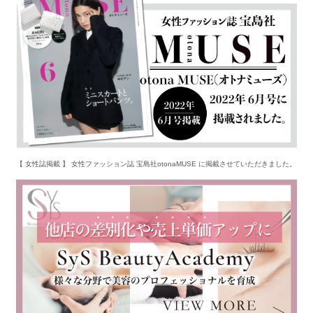
【 女性誌掲載 】 女性ファッション誌 宝島社otonaMUSE に掲載させていただきました。