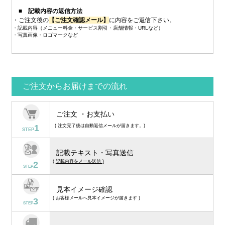
■ 記載内容の返信方法
・ご注文後の
【ご注文確認メール】
に内容をご返信下さい。
・記載内容（メニュー料金・サービス割引・店舗情報・URLなど）
・写真画像・ロゴマークなど
ご注文からお届けまでの流れ
ご注文 ・お支払い
1
( 注文完了後は自動返信メールが届きます。)
STEP
記載テキスト・写真送信
(
記載内容をメール送信 )
2
STEP
見本イメージ確認
( お客様メールへ見本イメージが届きます )
3
STEP