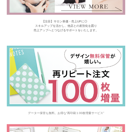
【注目】サロン単価・売上UPに◎
スキルアップを活かし、他店との差別化を図り
売上アップへとつなげるサポートをいたします。
データー保管も無料。お得な“再印刷１00枚増量サービス”