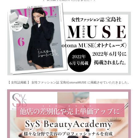
【 女性誌掲載 】 女性ファッション誌 宝島社otonaMUSE に掲載させていただきました。