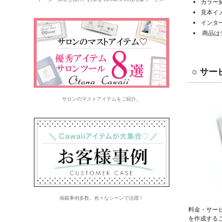
カラー
見本イ
インタ
商品は
○
サー
サロンのマストアイテムをご紹介。
掲載事例多数。色々なシーンで活躍！
料金・サー
を作成する