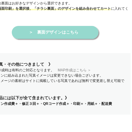
の裏面はお好きなデザインから選択できます。
に入れてく
両面印刷」を選択後、「チラシ裏面」のデザインを組み合わせてカート
＞
裏面デザインはこちら
真・その他につきまして 》
P作成時は有料のご対応となります。
MAP作成はこちら ＞
インに組み込まれた写真イメージは変更できない場合ございます。
イメージの素材はサイトに掲載している写真であれば無料で変更差し替え可能で
品には以下が全て含まれています。》
イン作成費＋・修正３回＋・QRコード作成＋・印刷＋・用紙＋・配送費