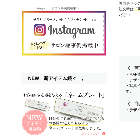
両面チラシ
Instagram サロン事例掲載中♡
注文時は
「
ださい。
《 写
・MA
NEW 新アイテム続々 。
・デザ
・写真
す。
《 商
・デザ