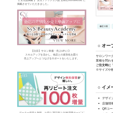
【 女性誌掲載 】 女性ファッション誌 宝島社otonaMUSE に
掲載させていただきました。
修正３回
○ オ
【注目】サロン単価・売上UPに◎
スキルアップを活かし、他店との差別化を図り
サロンワー
売上アップへとつなげるサポートをいたします。
業種を問わ
ご注文時に
※サイズや
○ イ
デザイ
店舗情
QRコ
データー保管も無料。お得な“再印刷１00枚増量サービス”