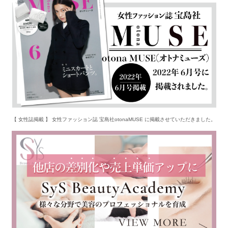
【 女性誌掲載 】 女性ファッション誌 宝島社otonaMUSE に掲載させていただきました。