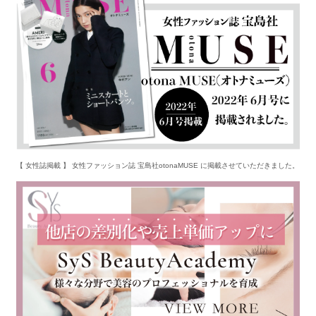
【 女性誌掲載 】 女性ファッション誌 宝島社otonaMUSE に掲載させていただきました。