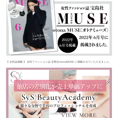
【 女性誌掲載 】 女性ファッション誌 宝島社otonaMUSE に掲載させていただきました。