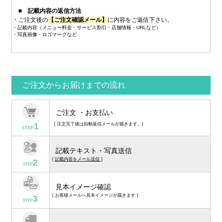
■ 記載内容の返信方法
・ご注文後の
【ご注文確認メール】
に内容をご返信下さい。
・記載内容（メニュー料金・サービス割引・店舗情報・URLなど）
・写真画像・ロゴマークなど
ご注文からお届けまでの流れ
ご注文 ・お支払い
1
( 注文完了後は自動返信メールが届きます。)
STEP
記載テキスト・写真送信
(
記載内容をメール送信 )
2
STEP
見本イメージ確認
( お客様メールへ見本イメージが届きます )
3
STEP