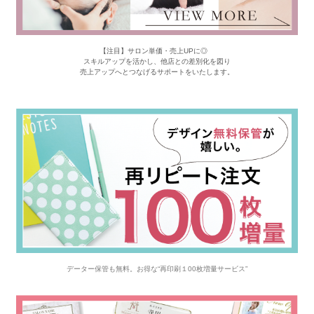
【注目】サロン単価・売上UPに◎
スキルアップを活かし、他店との差別化を図り
売上アップへとつなげるサポートをいたします。
データー保管も無料。お得な“再印刷１00枚増量サービス”