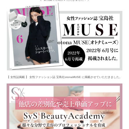
【 女性誌掲載 】 女性ファッション誌 宝島社otonaMUSE に掲載させていただきました。