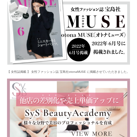
【 女性誌掲載 】 女性ファッション誌 宝島社otonaMUSE に掲載させていただきました。