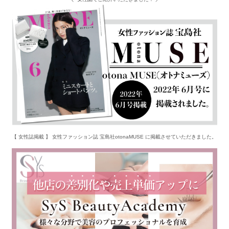
【 女性誌掲載 】 女性ファッション誌 宝島社otonaMUSE に掲載させていただきました。