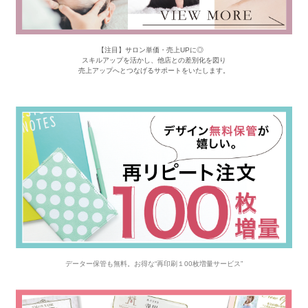
【注目】サロン単価・売上UPに◎
スキルアップを活かし、他店との差別化を図り
売上アップへとつなげるサポートをいたします。
データー保管も無料。お得な“再印刷１00枚増量サービス”