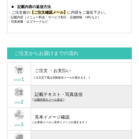
■ 記載内容の返信方法
・ご注文後の
【ご注文確認メール】
に内容をご返信下さい。
・記載内容（メニュー料金・サービス割引・店舗情報・URLなど）
・写真画像・ロゴマークなど
ご注文からお届けまでの流れ
ご注文 ・お支払い
1
( 注文完了後は自動返信メールが届きます。)
STEP
記載テキスト・写真送信
(
記載内容をメール送信 )
2
STEP
見本イメージ確認
( お客様メールへ見本イメージが届きます )
3
STEP