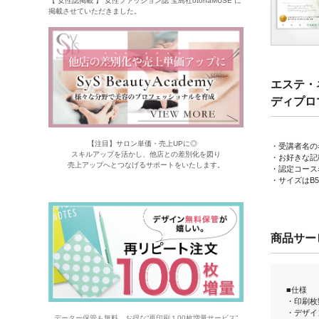
【 女性誌掲載 】 女性ファッション誌 宝島社otonaMUSE に
掲載させていただきました。
エステ・
ディプロ
【注目】サロン単価・売上UPに◎
・受講者名の
スキルアップを活かし、他店との差別化を図り
・お好きな記
売上アップへとつなげるサポートをいたします。
・認定コース
・サイズはB5
商品サー
■仕様
・印刷枚
・デザイ
データー保管も無料。お得な“再印刷１00枚増量サービス”