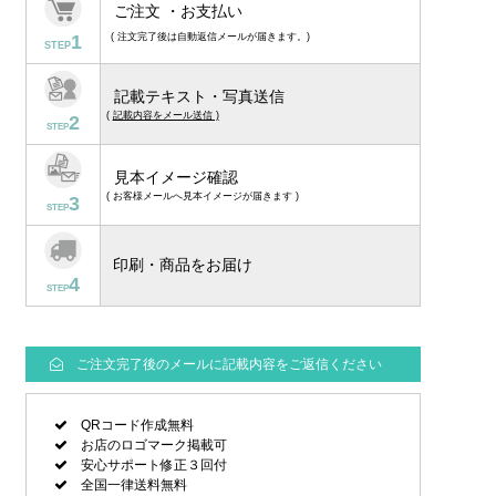
ご注文 ・お支払い
1
( 注文完了後は自動返信メールが届きます。)
STEP
記載テキスト・写真送信
(
記載内容をメール送信 )
2
STEP
見本イメージ確認
( お客様メールへ見本イメージが届きます )
3
STEP
印刷・商品をお届け
4
STEP
ご注文完了後のメールに記載内容をご返信ください
QRコード作成無料
お店のロゴマーク掲載可
安心サポート修正３回付
全国一律送料無料