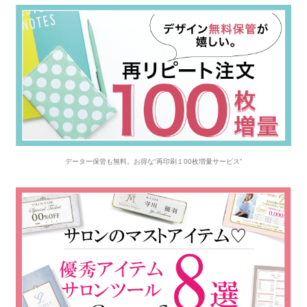
データー保管も無料。お得な“再印刷１00枚増量サービス”