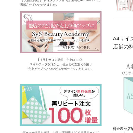
【 女性誌掲載 】 女性ファッション誌 宝島社otonaMUSE に
掲載させていただきました。
A4サイ
店舗の
【注目】サロン単価・売上UPに◎
スキルアップを活かし、他店との差別化を図り
売上アップへとつなげるサポートをいたします。
料金表や店
データー保管も無料。お得な“再印刷１00枚増量サービス”