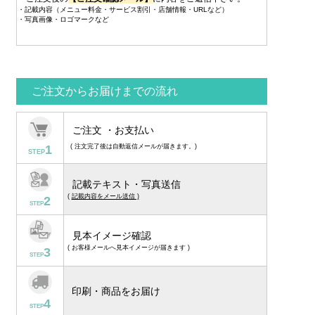
・記載内容（メニュー料金・サービス割引・店舗情報・URLなど）
・写真画像・ロゴマークなど
ご注文からお届けまでの流れ
ご注文 ・お支払い
1
( 注文完了後は自動返信メールが届きます。)
STEP
記載テキスト・写真送信
(
記載内容をメール送信 )
2
STEP
見本イメージ確認
( お客様メールへ見本イメージが届きます )
3
STEP
印刷・商品をお届け
4
STEP