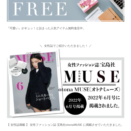
『可愛い』がギュッ！と詰まった人気アイテム無料進呈中。
＼ 女性誌でご紹介いただきました！ ／
【 女性誌掲載 】 女性ファッション誌 宝島社otonaMUSE に掲載させていただきました。