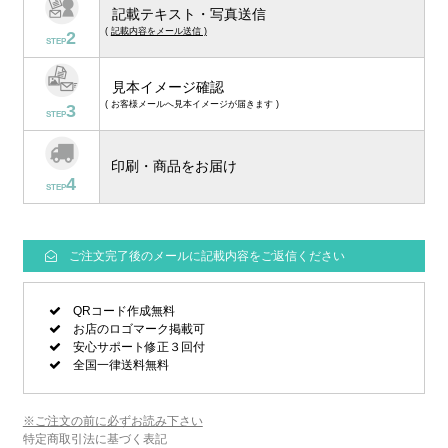
記載テキスト・写真送信
(
記載内容をメール送信 )
2
STEP
見本イメージ確認
( お客様メールへ見本イメージが届きます )
3
STEP
印刷・商品をお届け
4
STEP
ご注文完了後のメールに記載内容をご返信ください
QRコード作成無料
お店のロゴマーク掲載可
安心サポート修正３回付
全国一律送料無料
※ご注文の前に必ずお読み下さい
特定商取引法に基づく表記