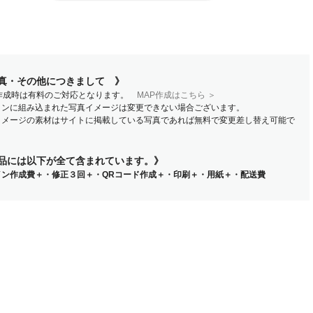
真・その他につきまして 》
P作成時は有料のご対応となります。
MAP作成はこちら ＞
インに組み込まれた写真イメージは変更できない場合ございます。
イメージの素材はサイトに掲載している写真であれば無料で変更差し替え可能で
品には以下が全て含まれています。》
イン作成費＋・修正３回＋・QRコード作成＋・印刷＋・用紙＋・配送費