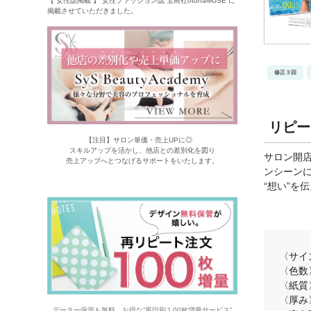
【 女性誌掲載 】 女性ファッション誌 宝島社otonaMUSE に
掲載させていただきました。
修正３回
リピー
【注目】サロン単価・売上UPに◎
スキルアップを活かし、他店との差別化を図り
サロン開店
売上アップへとつなげるサポートをいたします。
ンシーン
“想い”を
〈サイズ
〈色数〉
〈紙質
〈厚み〉
データー保管も無料。お得な“再印刷１00枚増量サービス”