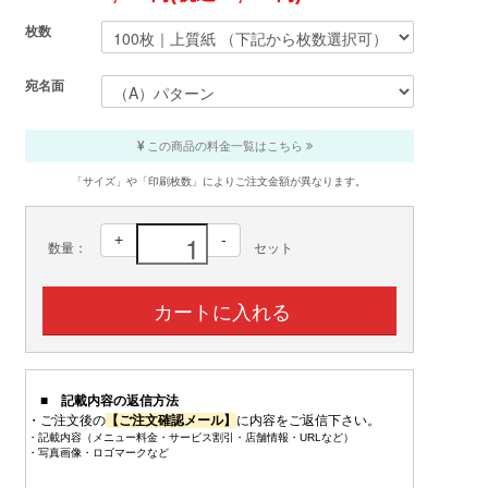
枚数
宛名面
この商品の料金一覧はこちら
「サイズ」や「印刷枚数」によりご注文金額が異なります。
+
-
数量：
セット
■ 記載内容の返信方法
・ご注文後の
【ご注文確認メール】
に内容をご返信下さい。
・記載内容（メニュー料金・サービス割引・店舗情報・URLなど）
・写真画像・ロゴマークなど