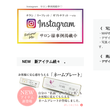
Instagram サロン事例掲載中♡
《 写
・MA
・デザ
・写真
す。
《 商
NEW 新アイテム続々 。
・デザ