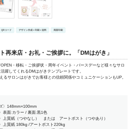
QRコード
デザイン作成＋印刷＋送料
両面印刷
ト再来店・お礼・ご挨拶に。「DMはがき」
OPEN・移転・ご挨拶状・周年イベント・バースデーなど様々なサロ
に活躍してくれるDMはがきテンプレートです。
伝えるサロンはがきでお客様との信頼関係やコミュニケーションもUP。
〉148mm×100mm
表面:カラー / 裏面:黒1色
〉上質紙（つやなし） または アートポスト（つやあり）
上質紙 180kg /アートポスト220kg