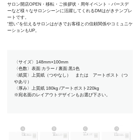
サロン開店OPEN・移転・ご挨拶状・周年イベント・バースデ
ーなど様々なサロンシーンに活躍してくれるDMはがきテンプレ
ートです。
“想い”を伝えるサロンはがきでお客様との信頼関係やコミュニケ
ーションもUP。
〈サイズ〉148mm×100mm
〈色数〉表面:カラー / 裏面:黒1色
〈紙質〉上質紙（つやなし） または アートポスト（つ
やあり）
〈厚み〉上質紙 180kg /アートポスト220kg
※宛名面のレイアウトデザインもお選び下さい。