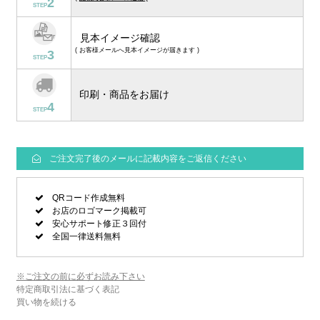
2
STEP
見本イメージ確認
( お客様メールへ見本イメージが届きます )
3
STEP
印刷・商品をお届け
4
STEP
ご注文完了後のメールに記載内容をご返信ください
QRコード作成無料
お店のロゴマーク掲載可
安心サポート修正３回付
全国一律送料無料
※ご注文の前に必ずお読み下さい
特定商取引法に基づく表記
買い物を続ける