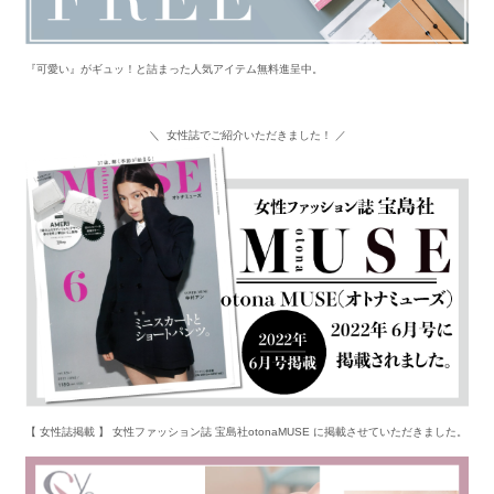
『可愛い』がギュッ！と詰まった人気アイテム無料進呈中。
＼ 女性誌でご紹介いただきました！ ／
【 女性誌掲載 】 女性ファッション誌 宝島社otonaMUSE に掲載させていただきました。