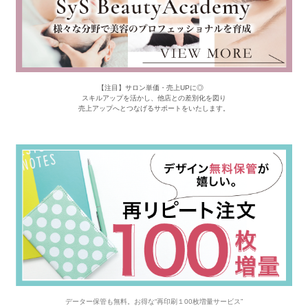
【注目】サロン単価・売上UPに◎
スキルアップを活かし、他店との差別化を図り
売上アップへとつなげるサポートをいたします。
データー保管も無料。お得な“再印刷１00枚増量サービス”