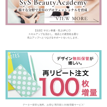
【注目】サロン単価・売上UPに◎
スキルアップを活かし、他店との差別化を図り
売上アップへとつなげるサポートをいたします。
データー保管も無料。お得な“再印刷１00枚増量サービス”