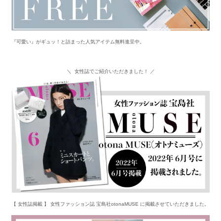
『可愛い』がギュッ！と詰まった人気アイテム無料進呈中。
＼ 女性誌でご紹介いただきました！ ／
【 女性誌掲載 】 女性ファッション誌 宝島社otonaMUSE に掲載させていただきました。