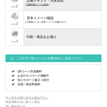
記載テキスト・写真送信
(
記載内容をメール送信 )
2
STEP
見本イメージ確認
( お客様メールへ見本イメージが届きます )
3
STEP
印刷・商品をお届け
4
STEP
ご注文完了後のメールに記載内容をご返信ください
QRコード作成無料
お店のロゴマーク掲載可
安心サポート修正３回付
全国一律送料無料
※ご注文の前に必ずお読み下さい
特定商取引法に基づく表記
買い物を続ける