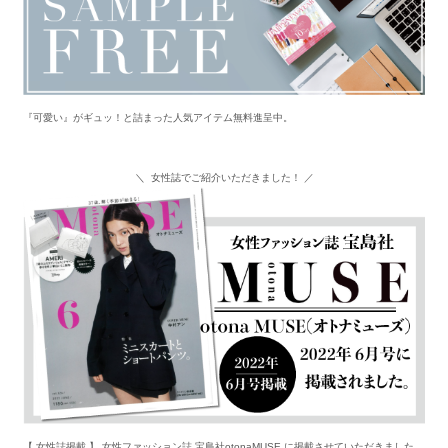
『可愛い』がギュッ！と詰まった人気アイテム無料進呈中。
＼ 女性誌でご紹介いただきました！ ／
【 女性誌掲載 】 女性ファッション誌 宝島社otonaMUSE に掲載させていただきました。