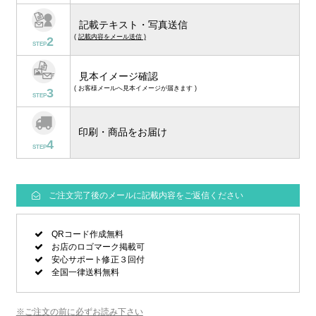
記載テキスト・写真送信
(
記載内容をメール送信 )
2
STEP
見本イメージ確認
( お客様メールへ見本イメージが届きます )
3
STEP
印刷・商品をお届け
4
STEP
ご注文完了後のメールに記載内容をご返信ください
QRコード作成無料
お店のロゴマーク掲載可
安心サポート修正３回付
全国一律送料無料
※ご注文の前に必ずお読み下さい