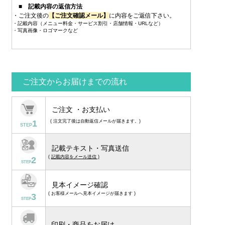
■ 記載内容の返信方法
・ご注文後の
【ご注文確認メール】
に内容をご返信下さい。
・記載内容（メニュー料金・サービス割引・店舗情報・URLなど）
・写真画像・ロゴマークなど
ご注文からお届けまでの流れ
ご注文 ・お支払い
1
( 注文完了後は自動返信メールが届きます。)
STEP
記載テキスト・写真送信
(
記載内容をメール送信 )
2
STEP
見本イメージ確認
( お客様メールへ見本イメージが届きます )
3
STEP
印刷・商品をお届け