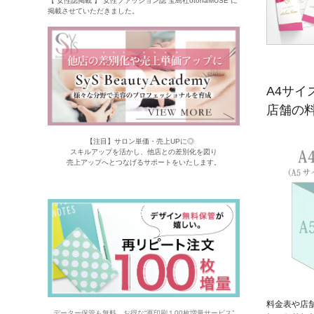
【 女性誌掲載 】 女性ファッション誌 宝島社otonaMUSE に
掲載させていただきました。
A4サイ
店舗の
【注目】サロン単価・売上UPに◎
スキルアップを活かし、他店との差別化を図り
売上アップへとつなげるサポートをいたします。
料金表や店
データー保管も無料。お得な“再印刷１00枚増量サービス”